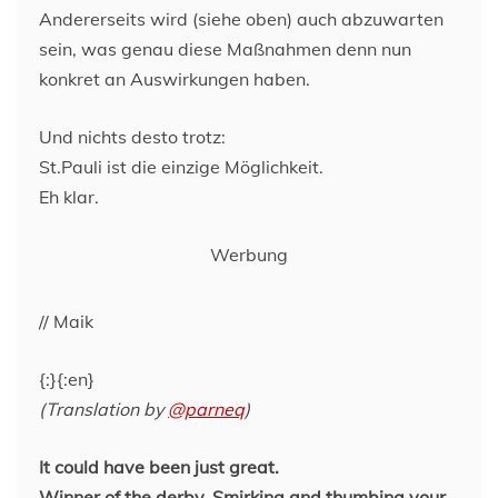
Andererseits wird (siehe oben) auch abzuwarten
sein, was genau diese Maßnahmen denn nun
konkret an Auswirkungen haben.
Und nichts desto trotz:
St.Pauli ist die einzige Möglichkeit.
Eh klar.
Werbung
// Maik
{:}{:en}
(Translation by
@parneq
)
It could have been just great.
Winner of the derby. Smirking and thumbing your