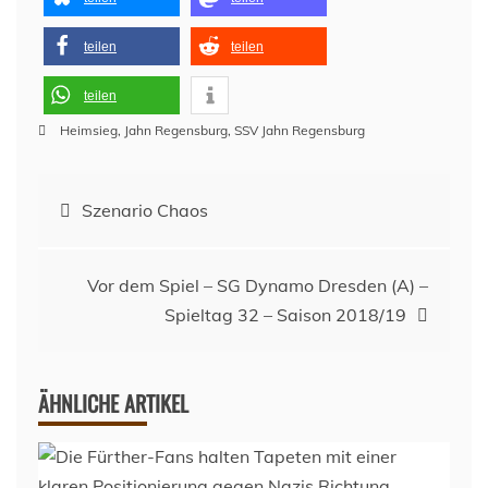
teilen
teilen
teilen
Heimsieg
,
Jahn Regensburg
,
SSV Jahn Regensburg
Beitragsnavigation
Szenario Chaos
Vor dem Spiel – SG Dynamo Dresden (A) –
Spieltag 32 – Saison 2018/19
ÄHNLICHE ARTIKEL