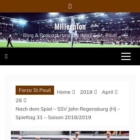
Skip
to
content
MillernTon
Blog & Podcast rund um den FC St. Pauli
Forza St.Pauli
Home
2019
April
28
Nach dem Spiel – SSV Jahn Regensburg (H) –
Spieltag 31 – Saison 2018/2019