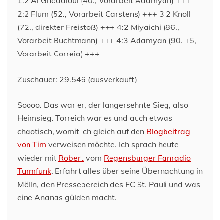
1:2 Al Ghaddioui (40., Vorarbeit Adamyan) +++
2:2 Flum (52., Vorarbeit Carstens) +++ 3:2 Knoll
(72., direkter Freistoß) +++ 4:2 Miyaichi (86.,
Vorarbeit Buchtmann) +++ 4:3 Adamyan (90. +5,
Vorarbeit Correia) +++
Zuschauer: 29.546 (ausverkauft)
Soooo. Das war er, der langersehnte Sieg, also
Heimsieg. Torreich war es und auch etwas
chaotisch, womit ich gleich auf den
Blogbeitrag
von Tim
verweisen möchte. Ich sprach heute
wieder mit
Robert
vom
Regensburger Fanradio
Turmfunk
. Erfahrt alles über seine Übernachtung in
Mölln, den Pressebereich des FC St. Pauli und was
eine Ananas gülden macht.