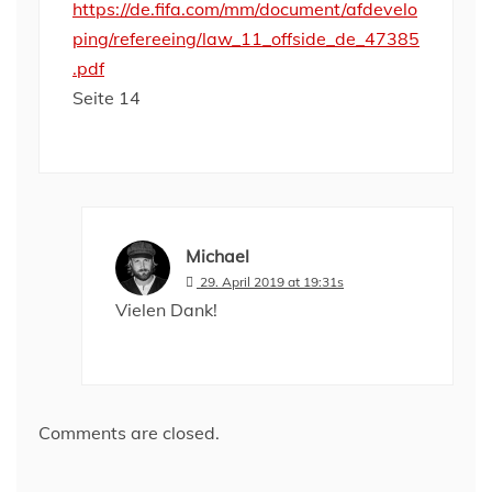
https://de.fifa.com/mm/document/afdevelo
ping/refereeing/law_11_offside_de_47385
.pdf
Seite 14
Michael
29. April 2019 at 19:31s
Vielen Dank!
Comments are closed.