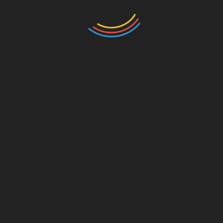
Schmunzeln zum zweiten Kaffee schicken können:
Klickt mal bei
Guido Schröter
vorbei und dort dann
auf den 4.April.
(Warum eigentlich? Hast Du den 28.3. vergessen,
Guido?)
+++Update Dienstag, 17:00 +++
Die
Tagung der DFL
ist vorbei und hat folgendes
Ergebnis:
Wie erwartet sind die Spiele bis Ende April
ausgesetzt – und danach will man (sofern möglich)
die Saison bis Ende Juni durchziehen, notfalls auch
bis Juli verlängern.
Ob das alles so klappt, weiß man natürlich noch
nicht, man wird aber alles daran setzen.
Darüberhinaus wurden einzelne Maßnahmen
bezüglich der Lizenzierung und weitere Details