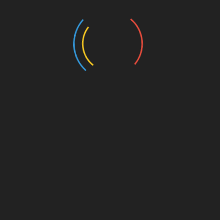
https://twitter.com/LFC/status/1276262474870861826
WDR Sport inside: FC Bayern – Kritik an Katar
unerwünscht?
Ja, ein Teil der Fanszene des FCSP hat eine
Fanfreundschaft mit Teilen der Fanszene des FC
Bayern.
Nein, deswegen muss man den Verein nicht geil
finden und wie er mit Fans teilweise umgeht schon
mal erst recht nicht.
Jüngstes Beispiel ist ein Stadionverbot gegen einen
Fan, für ein Banner gegen Montagsspiele bei den
Bayern Amateuren mit fadenscheiniger Begründung,
denn der Fan hat sich auch wiederholt kritisch zum
Sponsoring aus Qatar geäußert..
(
WDR, 8 Minuten Video
)