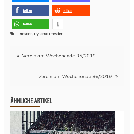
teilen
teilen
teilen
Dresden
,
Dynamo Dresden
Beitragsnavigation
Verein am Wochenende 35/2019
Verein am Wochenende 36/2019
ÄHNLICHE ARTIKEL