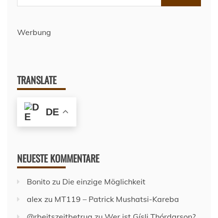
nach:
Werbung
TRANSLATE
DE
NEUESTE KOMMENTARE
Bonito
zu
Die einzige Möglichkeit
alex
zu
MT119 – Patrick Mushatsi-Kareba
@rbeitszeitbetrug
zu
Wer ist Gísli Thórdarson?