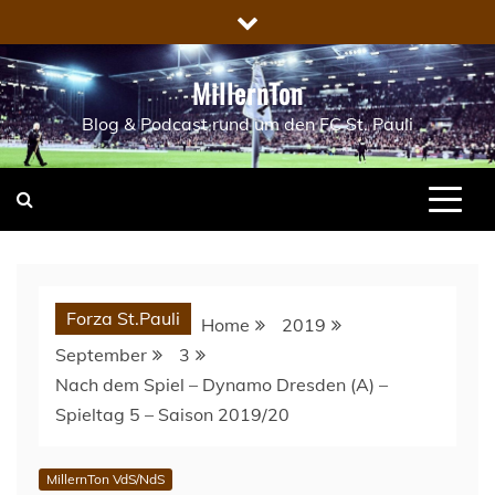
Skip
to
content
MillernTon
Blog & Podcast rund um den FC St. Pauli
Forza St.Pauli
Home
2019
September
3
Nach dem Spiel – Dynamo Dresden (A) –
Spieltag 5 – Saison 2019/20
MillernTon VdS/NdS