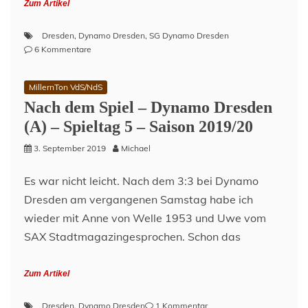
Zum Artikel
Dresden
,
Dynamo Dresden
,
SG Dynamo Dresden
zu
6 Kommentare
Vor
dem
MillernTon VdS/NdS
Spiel
Nach dem Spiel – Dynamo Dresden
–
Dynamo
(A) – Spieltag 5 – Saison 2019/20
Dresden
(H)
3. September 2019
Michael
–
Spieltag
Es war nicht leicht. Nach dem 3:3 bei Dynamo
9
Dresden am vergangenen Samstag habe ich
–
Saison
wieder mit Anne von Welle 1953 und Uwe vom
2021/2022
SAX Stadtmagazingesprochen. Schon das
Zum Artikel
zu
Dresden
,
Dynamo Dresden
1 Kommentar