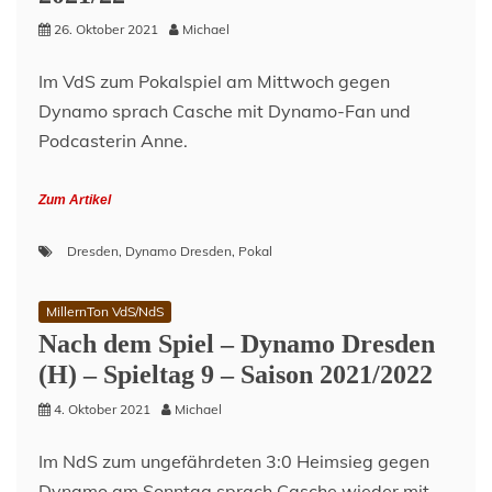
–
26. Oktober 2021
Michael
DFB-
Pokal
Im VdS zum Pokalspiel am Mittwoch gegen
Runde
2
Dynamo sprach Casche mit Dynamo-Fan und
–
Podcasterin Anne.
Saison
2021/22
Zum Artikel
Dresden
,
Dynamo Dresden
,
Pokal
MillernTon VdS/NdS
Nach dem Spiel – Dynamo Dresden
(H) – Spieltag 9 – Saison 2021/2022
4. Oktober 2021
Michael
Im NdS zum ungefährdeten 3:0 Heimsieg gegen
Dynamo am Sonntag sprach Casche wieder mit