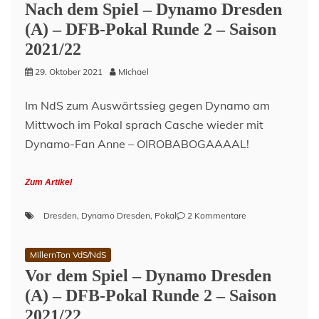
Nach dem Spiel – Dynamo Dresden
(A) – DFB-Pokal Runde 2 – Saison
2021/22
29. Oktober 2021
Michael
Im NdS zum Auswärtssieg gegen Dynamo am
Mittwoch im Pokal sprach Casche wieder mit
Dynamo-Fan Anne – OIROBABOGAAAAL!
Zum Artikel
zu
Dresden
,
Dynamo Dresden
,
Pokal
2 Kommentare
Nach
dem
MillernTon VdS/NdS
Spiel
Vor dem Spiel – Dynamo Dresden
–
Dynamo
(A) – DFB-Pokal Runde 2 – Saison
Dresden
2021/22
(A)