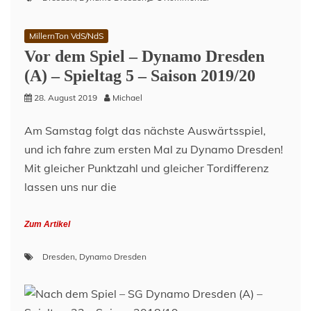
Nach
dem
MillernTon VdS/NdS
Spiel
Vor dem Spiel – Dynamo Dresden
–
Dynamo
(A) – Spieltag 5 – Saison 2019/20
Dresden
(A)
28. August 2019
Michael
–
Spieltag
Am Samstag folgt das nächste Auswärtsspiel,
5
und ich fahre zum ersten Mal zu Dynamo Dresden!
–
Saison
Mit gleicher Punktzahl und gleicher Tordifferenz
2019/20
lassen uns nur die
Zum Artikel
Dresden
,
Dynamo Dresden