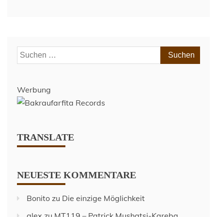
dem
Spiel
–
Dynamo
Dresden
Suchen
(H)
nach:
–
Spieltag
15
Werbung
–
Saison
2018/19
TRANSLATE
NEUESTE KOMMENTARE
Bonito
zu
Die einzige Möglichkeit
alex
zu
MT119 – Patrick Mushatsi-Kareba