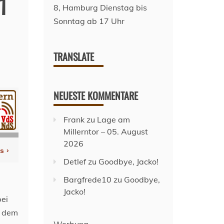
1
TRANSLATE
NEUESTE KOMMENTARE
Frank
zu
Lage am
Millerntor – 05. August
2026
Detlef
zu
Goodbye, Jacko!
Bargfrede10
zu
Goodbye,
Jacko!
bei
s dem