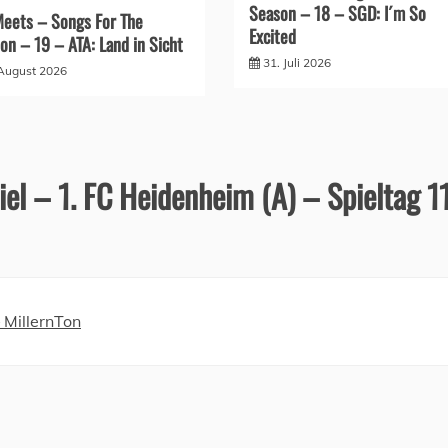
Season – 18 – SGD: I´m So
eets – Songs For The
Excited
on – 19 – ATA: Land in Sicht
31. Juli 2026
 August 2026
el – 1. FC Heidenheim (A) – Spieltag 1
 MillernTon