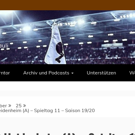
uli
rntor
Archiv und Podcasts
Unterstützen
We
ber
25
eidenheim (A) – Spieltag 11 – Saison 19/20