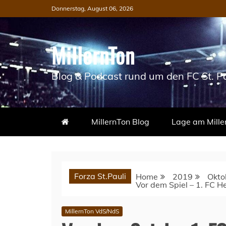
Skip
Donnerstag, August 06, 2026
to
content
MillernTon
Blog & Podcast rund um den FC St. Pa
MillernTon Blog
Lage am Mille
Forza St.Pauli
Home
2019
Okto
Vor dem Spiel – 1. FC H
MillernTon VdS/NdS