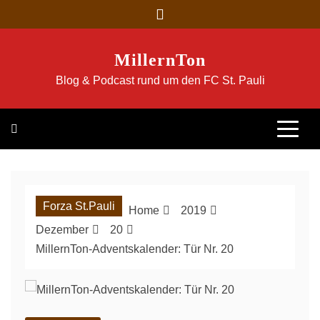
Skip
to
content
MillernTon
Blog & Podcast rund um den FC St. Pauli
Forza St.Pauli
Home
2019
Dezember
20
MillernTon-Adventskalender: Tür Nr. 20