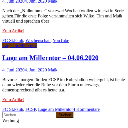
4. Juni 2020
4. Juni 2020
Maik
Nach der „Nullnummer“ vor zwei Wochen wollen wir jetzt in Serie
gehen.Für die erste Folge versammelten sich Wilko, Tim und Maik
virtuell und sprachen über
Zum Artikel
FC St.Pauli
,
Wochenschau
,
YouTube
Lage am Millerntor
Lage am Millerntor – 04.06.2020
4. Juni 2020
4. Juni 2020
Maik
Bevor es morgen für den FCSP im Ruhrstadion weitergeht, ist heute
dann wieder eher die Ruhe vor dem Sturm unterwegs,
dementsprechend gibt es heute u.a.
Zum Artikel
zu
FC St.Pauli
,
FCSP
,
Lage am Millerntor
4 Kommentare
Suchen
Lage
nach:
am
Werbung
Millerntor