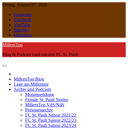
Skip
Freitag, August 07, 2026
to
Instagram
content
Facebook
YouTube
BlueSky
Mastodon
MillernTon
Blog & Podcast rund um den FC St. Pauli
MillernTon Blog
Lage am Millerntor
Archiv und Podcasts
Monatssendung
Female St. Pauli Stories
MillernTon VdS/NdS
Personenarchiv
FC St. Pauli Saison 2021/22
FC St. Pauli Saison 2022/23
FC St. Pauli Saison 2023/24