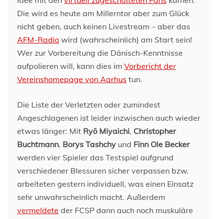
Idee mit den
virtuell zugeschalteten Fans
kamen.
Die wird es heute am Millerntor aber zum Glück
nicht geben, auch keinen Livestream – aber das
AFM-Radio
wird (wahrscheinlich) am Start sein!
Wer zur Vorbereitung die Dänisch-Kenntnisse
aufpolieren will, kann dies im
Vorbericht der
Vereinshomepage von Aarhus
tun.
Die Liste der Verletzten oder zumindest
Angeschlagenen ist leider inzwischen auch wieder
etwas länger: Mit
Ryō Miyaichi
,
Christopher
Buchtmann
,
Borys Tashchy
und
Finn Ole Becker
werden vier Spieler das Testspiel aufgrund
verschiedener Blessuren sicher verpassen bzw.
arbeiteten gestern individuell, was einen Einsatz
sehr unwahrscheinlich macht. Außerdem
vermeldete
der FCSP dann auch noch muskuläre