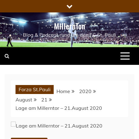
Skip
to
content
MillernTon
Blog & Podcast rund um den FC St. Pauli
Forza St.Pauli
Home
2020
August
21
Lage am Millerntor – 21.August 2020