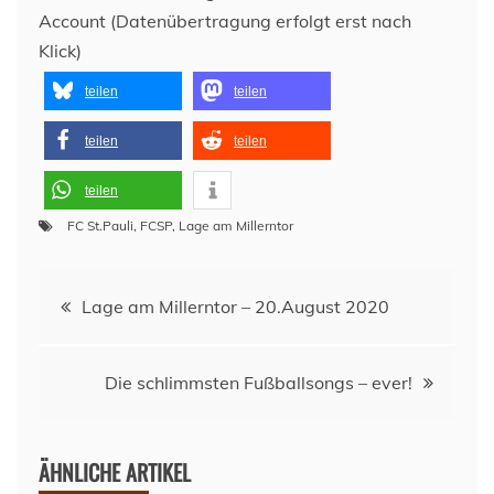
Account (Datenübertragung erfolgt erst nach
Klick)
teilen
teilen
teilen
teilen
teilen
FC St.Pauli
,
FCSP
,
Lage am Millerntor
Beitragsnavigation
Lage am Millerntor – 20.August 2020
Die schlimmsten Fußballsongs – ever!
ÄHNLICHE ARTIKEL