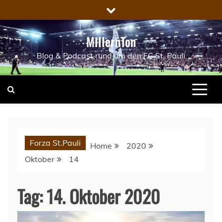
Skip
to
content
MillernTon
Blog & Podcast rund um den FC St. Pauli
Forza St.Pauli
Home
2020
Oktober
14
Tag:
14. Oktober 2020