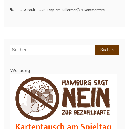
zu
FC St.Pauli
,
FCSP
,
Lage am Millerntor
4 Kommentare
Lage
am
Millerntor
–
14.Oktober
2020
Suchen
nach:
Werbung