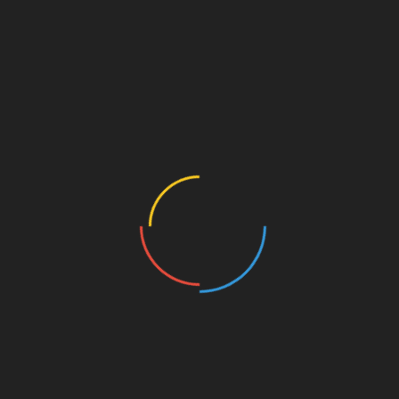
Werbung
TRANSLATE
NEUESTE KOMMENTARE
alex
zu
MT119 – Patrick Mushatsi-Kareba
@rbeitszeitbetrug
zu
Wer ist Gísli Thórdarson? –
Ein Spielerprofil
Rika
zu
Wer ist Gísli Thórdarson? – Ein
Spielerprofil
Werbung