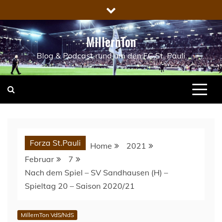
Skip
to
content
MillernTon
Blog & Podcast rund um den FC St. Pauli
Forza St.Pauli
Home
2021
Februar
7
Nach dem Spiel – SV Sandhausen (H) –
Spieltag 20 – Saison 2020/21
MillernTon VdS/NdS