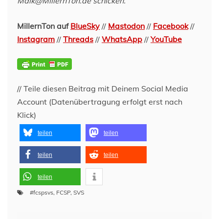
Maik@MillernTon.de schicken.
MillernTon auf
BlueSky
//
Mastodon
//
Facebook
//
Instagram
//
Threads
//
WhatsApp
//
YouTube
// Teile diesen Beitrag mit Deinem Social Media
Account (Datenübertragung erfolgt erst nach
Klick)
teilen
teilen
teilen
teilen
teilen
#fcspsvs
,
FCSP
,
SVS