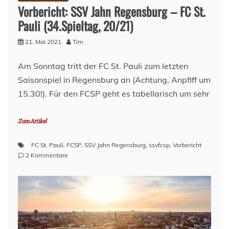
Vorbericht: SSV Jahn Regensburg – FC St.
Pauli (34.Spieltag, 20/21)
21. Mai 2021
Tim
Am Sonntag tritt der FC St. Pauli zum letzten
Saisonspiel in Regensburg an (Achtung, Anpfiff um
15.30!). Für den FCSP geht es tabellarisch um sehr
Zum Artikel
FC St. Pauli
,
FCSP
,
SSV Jahn Regensburg
,
ssvfcsp
,
Vorbericht
zu
2 Kommentare
Vorbericht:
SSV
Jahn
Regensburg
–
FC
St.