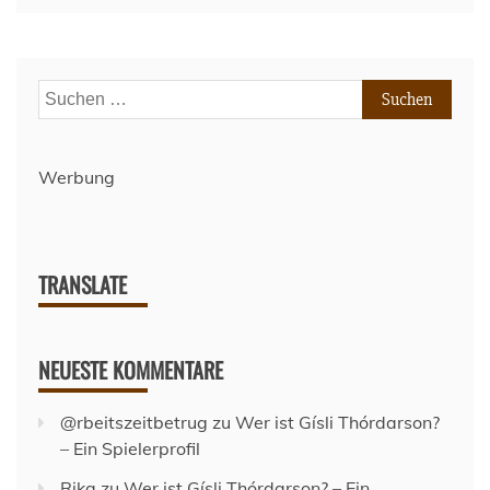
Suchen
nach:
Werbung
TRANSLATE
NEUESTE KOMMENTARE
@rbeitszeitbetrug
zu
Wer ist Gísli Thórdarson?
– Ein Spielerprofil
Rika
zu
Wer ist Gísli Thórdarson? – Ein