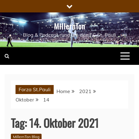
Skip
to
content
MillernTon
Blog & Podcast rund um den FC St. Pauli
Forza St.Pauli
Home
2021
Oktober
14
Tag:
14. Oktober 2021
MillernTon Blog