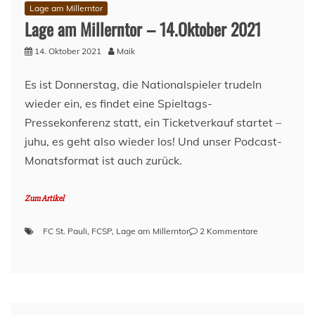
–
Lage am Millerntor
FC
Lage am Millerntor – 14.Oktober 2021
St.
Pauli
14. Oktober 2021
Maik
(10.Spieltag,
21/22)
Es ist Donnerstag, die Nationalspieler trudeln
wieder ein, es findet eine Spieltags-
Pressekonferenz statt, ein Ticketverkauf startet –
juhu, es geht also wieder los! Und unser Podcast-
Monatsformat ist auch zurück.
Zum Artikel
zu
FC St. Pauli
,
FCSP
,
Lage am Millerntor
2 Kommentare
Lage
am
Millerntor
–
14.Oktober
2021