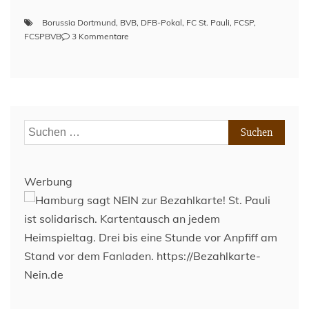
Borussia Dortmund
,
BVB
,
DFB-Pokal
,
FC St. Pauli
,
FCSP
,
zu
FCSPBVB
3 Kommentare
Vorbericht:
FC
St.
Pauli
–
Borussia
Suchen
Dortmund
nach:
(DFB-
Pokal,
Achtelfinale
Werbung
21/22)