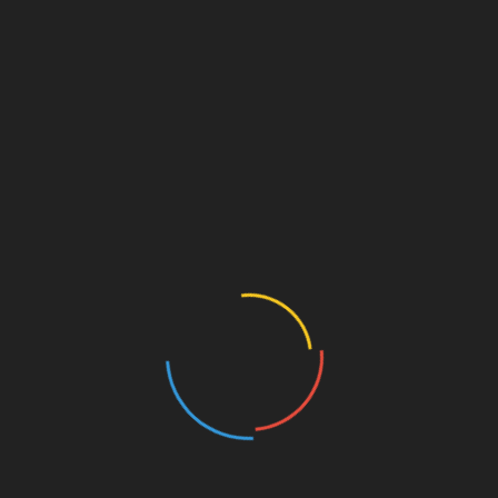
Detlef
zu
Wer ist Gísli Thórdarson? – Ein
Spielerprofil
Werbung
MILLERNTON VIA E-MAIL
ABONNIEREN
Gib deine E-Mail-Adresse an, um über jeden neuen
Artikel informiert zu werden. Du bekommst KEINE
Werbung o.ä.
E-
Mail-
Adresse