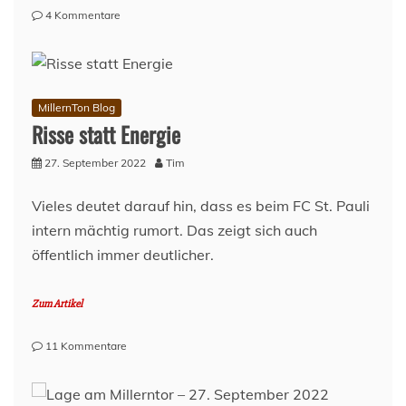
zu
4 Kommentare
Lage
am
Millerntor,
28.
September
MillernTon Blog
2022
Risse statt Energie
27. September 2022
Tim
Vieles deutet darauf hin, dass es beim FC St. Pauli
intern mächtig rumort. Das zeigt sich auch
öffentlich immer deutlicher.
Zum Artikel
zu
11 Kommentare
Risse
statt
Energie