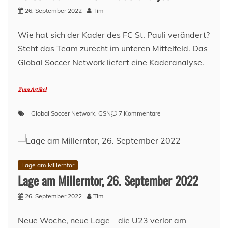
26. September 2022
Tim
Wie hat sich der Kader des FC St. Pauli verändert?
Steht das Team zurecht im unteren Mittelfeld. Das
Global Soccer Network liefert eine Kaderanalyse.
Zum Artikel
zu
Global Soccer Network
,
GSN
7 Kommentare
FC
St.
Pauli
22/23
–
Lage am Millerntor
Kaderanalyse
Lage am Millerntor, 26. September 2022
26. September 2022
Tim
Neue Woche, neue Lage – die U23 verlor am