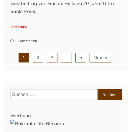
Gastbeitrag von Finn de Rella zu 20 Jahre Ultrà
Sankt Pauli.
Zum Artikel
zu
1 Kommentar
Ob
organisch
1
2
3
…
5
Next »
oder
chemisch
–
20
Jahre
Ultrà
Suchen
am
Millerntor!
nach:
Werbung