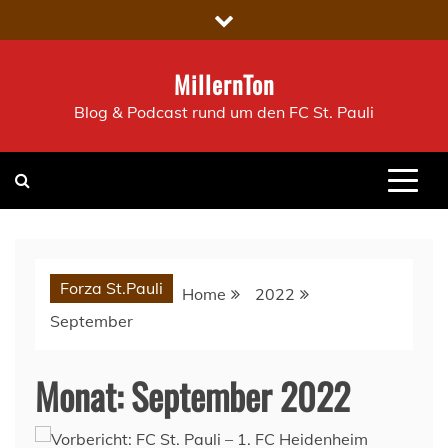
Skip
to
content
MillernTon
Blog & Podcast rund um den FC St. Pauli
Forza St.Pauli
Home
2022
September
Monat:
September 2022