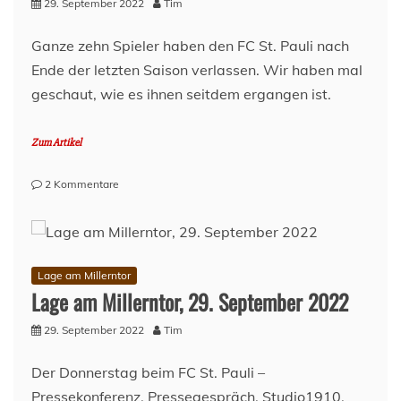
29. September 2022
Tim
Ganze zehn Spieler haben den FC St. Pauli nach
Ende der letzten Saison verlassen. Wir haben mal
geschaut, wie es ihnen seitdem ergangen ist.
Zum Artikel
zu
2 Kommentare
Neues
von
den
Abgängen
–
Lage am Millerntor
Herbst
Lage am Millerntor, 29. September 2022
22/23
29. September 2022
Tim
Der Donnerstag beim FC St. Pauli –
Pressekonferenz, Pressegespräch, Studio1910,