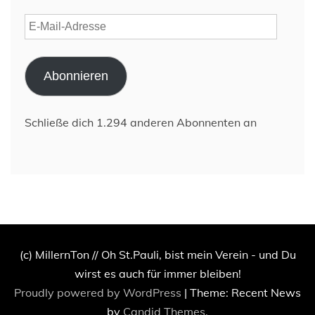
E-
Mail-
Adresse
Abonnieren
Schließe dich 1.294 anderen Abonnenten an
(c) MillernTon // Oh St.Pauli, bist mein Verein - und Du
wirst es auch für immer bleiben!
Proudly powered by WordPress
|
Theme: Recent News
by
Candid Themes
.