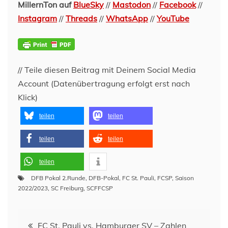
MillernTon auf
BlueSky
//
Mastodon
//
Facebook
//
Instagram
//
Threads
//
WhatsApp
//
YouTube
// Teile diesen Beitrag mit Deinem Social Media
Account (Datenübertragung erfolgt erst nach
Klick)
teilen
teilen
teilen
teilen
teilen
DFB Pokal 2.Runde
,
DFB-Pokal
,
FC St. Pauli
,
FCSP
,
Saison
2022/2023
,
SC Freiburg
,
SCFFCSP
Beitragsnavigation
FC St. Pauli vs. Hamburger SV – Zahlen