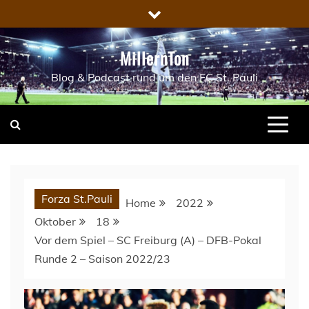
Skip
to
content
MillernTon
Blog & Podcast rund um den FC St. Pauli
Forza St.Pauli
Home
2022
Oktober
18
Vor dem Spiel – SC Freiburg (A) – DFB-Pokal
Runde 2 – Saison 2022/23