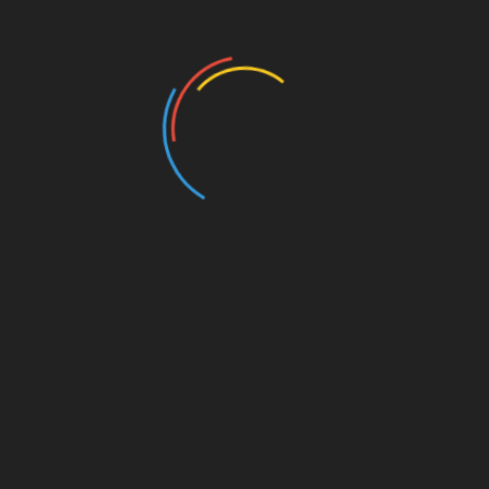
Döntjes
Lesung: „Aus Liebe zum Spiel“
Ein schöner Abend war das gestern im Knust,
welches im Verlauf des Tages auch „Ausverkauft!“
gemeldet hatte.
Max-Jacob Ost
war da und las
zunächst für eine Stunde aus
seinem Buch über Uli
Hoeneß
, ehe es im zweiten Teil dann eher in eine
lockere Q&A-Session ging.
Sollte er in den nächsten Tagen mit seiner Lesetour
auch noch in Eurer Nähe aufschlagen, könnt Ihr da
sehr gut hingehen.
Bilbao im Schnee
Januar 1957.