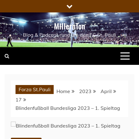
Skip
to
content
MillernTon
Blog & Podcast rund um den FC St. Pauli
Forza St.Pauli
Home
2023
April
17
Blindenfußball Bundesliga 2023 – 1. Spieltag