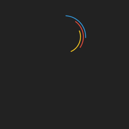
// Teile diesen Beitrag mit Deinem Social Media
Account (Datenübertragung erfolgt erst nach
Klick)
teilen
teilen
teilen
teilen
teilen
FCSP
,
VdS/NdS
Beitragsnavigation
SC Paderborn vs FC St. Pauli 2:2 – Punkt
gewonnen oder Punkte verloren?
Lage am Millerntor – 23. Oktober 2023