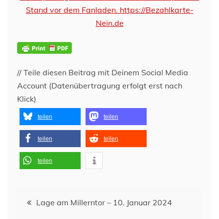
// Teile diesen Beitrag mit Deinem Social Media
Account (Datenübertragung erfolgt erst nach
Klick)
teilen
teilen
teilen
teilen
teilen
Beitragsnavigation
Lage am Millerntor – 10. Januar 2024