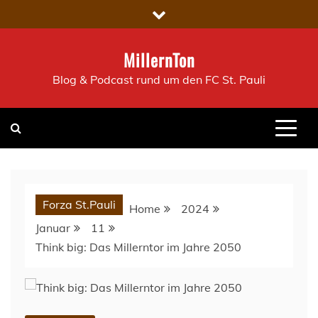
Skip
to
content
MillernTon
Blog & Podcast rund um den FC St. Pauli
Forza St.Pauli
Home
2024
Januar
11
Think big: Das Millerntor im Jahre 2050