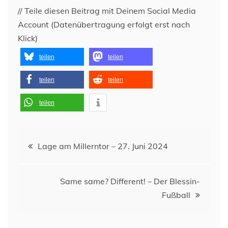
// Teile diesen Beitrag mit Deinem Social Media
Account (Datenübertragung erfolgt erst nach
Klick)
teilen
teilen
teilen
teilen
teilen
Beitragsnavigation
Lage am Millerntor – 27. Juni 2024
Same same? Different! – Der Blessin-
Fußball