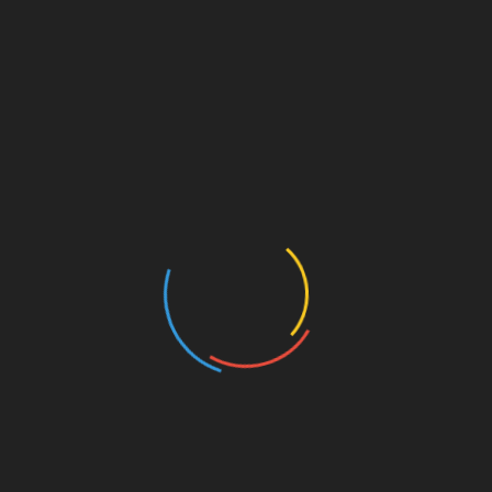
TRANSLATE
NEUESTE KOMMENTARE
Maik
zu
Die einzige Möglichkeit
Hai
zu
Die einzige Möglichkeit
Mario
zu
MT Meets – Songs For The Season – 19
– ATA: Land in Sicht
Werbung