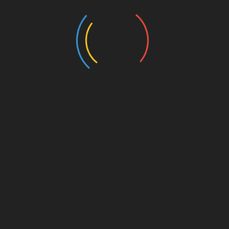
Schiedsrichter*innen im Amateurbereich. Am DFB-
Campus kann man einen Trainingstag mit
Bundesliga-Schiris absolvieren. Unter den
Bewerber*innen wird gelost, die An- und Abreise
muss allerdings selbst bezahlt werden
(
fussball.de
).
Wer aktuell überlegt, sich dieses tolle Hobby
zuzulegen, findet im
Bericht über Schiedsrichterin
Carolin Felling
Argumente dafür.
Zu guter Letzt
Fußballfans und Alkohol – oft anstrengend,
manchmal aber auch eine ganz fantastische
Kombination, für Unbeteiligte.