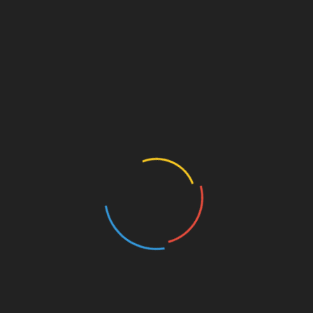
Werbung
MILLERNTON VIA E-MAIL
ABONNIEREN
Gib deine E-Mail-Adresse an, um über jeden neuen
Artikel informiert zu werden. Du bekommst KEINE
Werbung o.ä.
E-
Mail-
Adresse
Abonnieren