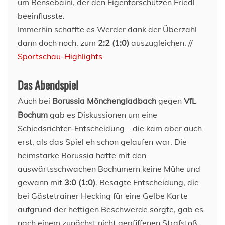
um Bensebaini, der den Eigentorschützen Friedl
beeinflusste.
Immerhin schaffte es Werder dank der Überzahl
dann doch noch, zum
2:2 (1:0)
auszugleichen. //
Sportschau-Highlights
Das Abendspiel
Auch bei
Borussia Mönchengladbach
gegen
VfL
Bochum
gab es Diskussionen um eine
Schiedsrichter-Entscheidung – die kam aber auch
erst, als das Spiel eh schon gelaufen war. Die
heimstarke Borussia hatte mit den
auswärtsschwachen Bochumern keine Mühe und
gewann mit
3:0 (1:0)
. Besagte Entscheidung, die
bei Gästetrainer Hecking für eine Gelbe Karte
aufgrund der heftigen Beschwerde sorgte, gab es
nach einem zunächst nicht gepfiffenen Strafstoß