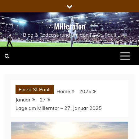
Skip
to
content
MillernTon
Blog & Podcast rund um den FC St. Pauli
Forza St.Pauli
Home
2025
Januar
27
Lage am Millerntor – 27. Januar 2025