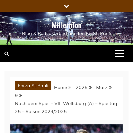
Skip
to
content
MillernTon
Blog & Podcast rund um den FC St. Pauli
Forza St.Pauli
Home
2025
März
9
Nach dem Spiel – VfL Wolfsburg (A) – Spieltag
25 – Saison 2024/2025