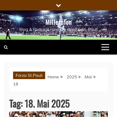
Skip
to
content
MillernTon
Blog & Podcast rund um den FC St. Pauli
Forza St.Pauli
Home
2025
Mai
18
Tag:
18. Mai 2025