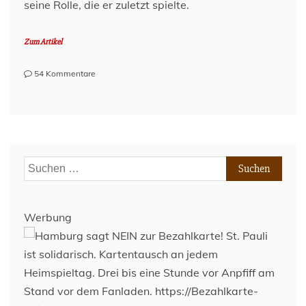
seine Rolle, die er zuletzt spielte.
Zum Artikel
zu
54 Kommentare
„Hoffentlich
wird
mein
Beitrag
wertgeschätzt“
Suchen
nach:
Werbung