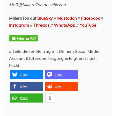
Maik@MillernTon.de schicken.
MillernTon auf
BlueSky
//
Mastodon
//
Facebook
//
Instagram
//
Threads
//
WhatsApp
//
YouTube
// Teile diesen Beitrag mit Deinem Social Media
Account (Datenübertragung erfolgt erst nach
Klick)
teilen
teilen
teilen
teilen
teilen