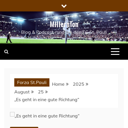
Skip
to
content
MillernTon
Blog & Podcast rund um den FC St. Pauli
Forza St.Pauli
Home
2025
August
25
„Es geht in eine gute Richtung“