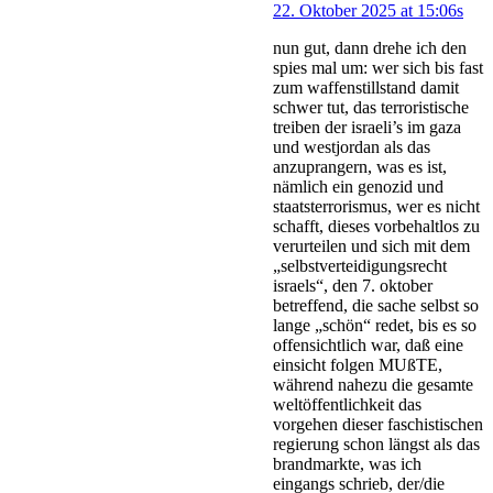
22. Oktober 2025 at 15:06s
nun gut, dann drehe ich den
spies mal um: wer sich bis fast
zum waffenstillstand damit
schwer tut, das terroristische
treiben der israeli’s im gaza
und westjordan als das
anzuprangern, was es ist,
nämlich ein genozid und
staatsterrorismus, wer es nicht
schafft, dieses vorbehaltlos zu
verurteilen und sich mit dem
„selbstverteidigungsrecht
israels“, den 7. oktober
betreffend, die sache selbst so
lange „schön“ redet, bis es so
offensichtlich war, daß eine
einsicht folgen MUßTE,
während nahezu die gesamte
weltöffentlichkeit das
vorgehen dieser faschistischen
regierung schon längst als das
brandmarkte, was ich
eingangs schrieb, der/die