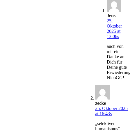
Jens
25.
Oktober
2025 at
13:06s
auch von
mir ein
Danke an
Dich für
Deine gute
Erwiederung
NicoGG!
zecke
25. Oktober 2025
at 16:43s
„selektiver
humanismus“