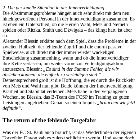
2. Die personelle Situation in der Innenverteidigung
Die Abstimmungsprobleme hängen auch sehr direkt mit dem neu
hineingeworfenen Personal in der Innenverteidigung zusammen. Es
ist eben ein Unterschied, ob die Herren Wahl, Mets und Nemeth
spielen oder Ritzka, Smith und Dźwigała – das klingt hart, ist aber
so.
Alexander Blessin erklärte nach dem Spiel, dass die Probleme in der
zweiten Halbzeit, der fehlende Zugriff und die enorm passive
Spielweise, auch direkt mit der immer wieder wackeligen
Entscheidung zusammenhing, wann und ob die Innenverteidiger
ihre Kette verlassen, um weiter vorne zur Verteidigungsaktion
anzusetzen. Blessin:
„Es sind in der Summe Fehler, die wir
abstellen können, die einfach zu verteidigen sind.“
Dementsprechend groß ist die Hoffnung, die es durch die Rückkehr
von Mets und Wahl nun gibt. Beide können der Innenverteidigung
Klarheit und Stabilität verleihen. Mets habe in den vergangenen
Wochen, so Blessin, das B-Team des FCSP im Training zu guten
Leistungen angetrieben. Genau so einen Impuls
„brauchen wir jetzt
definitiv“
.
The return of the fehlende Torgefahr
Was der FC St. Pauli auch braucht, ist das Wiederfinden der eigenen
Torgefahr. Davon gab es zuletzt schlicht zu wenig. Und wenn doch,