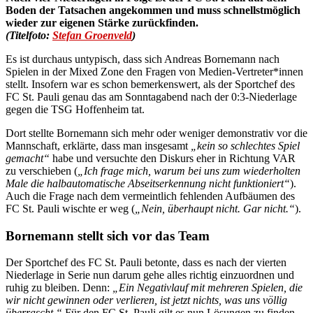
Boden der Tatsachen angekommen und muss schnellstmöglich
wieder zur eigenen Stärke zurückfinden.
(Titelfoto:
Stefan Groenveld
)
Es ist durchaus untypisch, dass sich Andreas Bornemann nach
Spielen in der Mixed Zone den Fragen von Medien-Vertreter*innen
stellt. Insofern war es schon bemerkenswert, als der Sportchef des
FC St. Pauli genau das am Sonntagabend nach der 0:3-Niederlage
gegen die TSG Hoffenheim tat.
Dort stellte Bornemann sich mehr oder weniger demonstrativ vor die
Mannschaft, erklärte, dass man insgesamt
„kein so schlechtes Spiel
gemacht“
habe und versuchte den Diskurs eher in Richtung VAR
zu verschieben (
„Ich frage mich, warum bei uns zum wiederholten
Male die halbautomatische Abseitserkennung nicht funktioniert“
).
Auch die Frage nach dem vermeintlich fehlenden Aufbäumen des
FC St. Pauli wischte er weg (
„Nein, überhaupt nicht. Gar nicht.“
).
Bornemann stellt sich vor das Team
Der Sportchef des FC St. Pauli betonte, dass es nach der vierten
Niederlage in Serie nun darum gehe alles richtig einzuordnen und
ruhig zu bleiben. Denn:
„Ein Negativlauf mit mehreren Spielen, die
wir nicht gewinnen oder verlieren, ist jetzt nichts, was uns völlig
überrascht.“
Für den FC St. Pauli gilt es nun Lösungen zu finden.