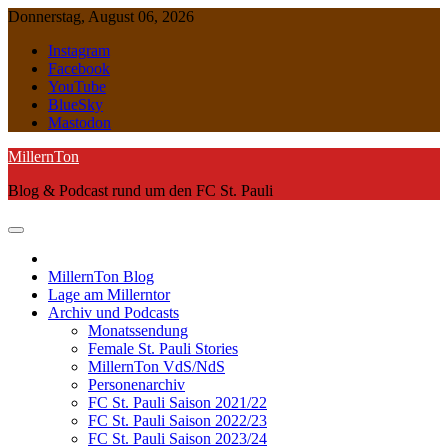
Skip
Donnerstag, August 06, 2026
to
Instagram
content
Facebook
YouTube
BlueSky
Mastodon
MillernTon
Blog & Podcast rund um den FC St. Pauli
MillernTon Blog
Lage am Millerntor
Archiv und Podcasts
Monatssendung
Female St. Pauli Stories
MillernTon VdS/NdS
Personenarchiv
FC St. Pauli Saison 2021/22
FC St. Pauli Saison 2022/23
FC St. Pauli Saison 2023/24