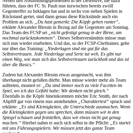
Neben den Abstimmungsproblemen in der Defensive, die dazu
führten, dass der FC St. Pauli nun inzwischen bereits zwölf
Gegentreffer zu beklagen hat und in sechs von sieben Spielen in
Rückstand geriet, sind dann genau diese Rückstände auch ein
Problem an sich.
„Du hast gemerkt: Die Köpfe gehen runter“
,
erklärte Alexander Blessin in Bezug auf die Gegentore am Sonntag.
Das Team des FCSP sei
„nicht gefestigt genug in der Birne, um
nochmal zurückzukommen“
. Dieses Selbstverständnis müsse man
sich nun wieder erarbeiten. Und das, so der FCSP-Cheftrainer, gehe
nur über das Training:
„Niederlagen sind nie gut für das
Selbstvertrauen. Jede Niederlage und Serie tut weh. Es gibt nur
einen Weg, wie man sich das Selbstvertrauen zurückholt und das ist
über die Basics.“
Zudem hat Alexander Blessin etwas ausgemacht, was ihm
überhaupt nicht gefallen dürfte. Man müsse wieder mehr als Team
auftreten, moniert er:
„Da sind immer noch zu viele Facetten im
Spiel, wo ich das Gefühl habe: Wir denken nicht gleich.“
Ebenfalls in die Köpfe hineinkommen möchte Eric Smith, der nach
Abpfiff gar von einem nun anstehenden
„Charaktertest“
sprach und
erklärte:
„Es sind Kleinigkeiten, die Unterschiede ausmachen. Wenn
die Kleinigkeiten gegen uns sprechen, dann müssen wir in den
Spiegel schauen und feststellen, dass wir etwas nicht gut genug
machen.“
Hierbei nahm er auch sich selbst in die Pflicht:
„Es startet
mit uns Führungsspielern. Wir müssen jetzt das ganze Team