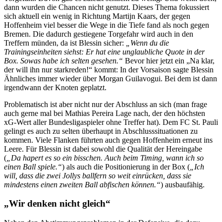
dann wurden die Chancen nicht genutzt. Dieses Thema fokussiert
sich aktuell ein wenig in Richtung Martijn Kaars, der gegen
Hoffenheim viel besser die Wege in die Tiefe fand als noch gegen
Bremen. Die dadurch gestiegene Torgefahr wird auch in den
Treffern münden, da ist Blessin sicher:
„Wenn du die
Trainingseinheiten siehst: Er hat eine unglaubliche Quote in der
Box. Sowas habe ich selten gesehen.“
Bevor hier jetzt ein „Na klar,
der will ihn nur starkreden!“ kommt: In der Vorsaison sagte Blessin
Ähnliches immer wieder über Morgan Guilavogui. Bei dem ist dann
irgendwann der Knoten geplatzt.
Problematisch ist aber nicht nur der Abschluss an sich (man frage
auch gerne mal bei Mathias Pereira Lage nach, der den höchsten
xG-Wert aller Bundesligaspieler ohne Treffer hat). Dem FC St. Pauli
gelingt es auch zu selten überhaupt in Abschlusssituationen zu
kommen. Viele Flanken führten auch gegen Hoffenheim erneut ins
Leere. Für Blessin ist dabei sowohl die Qualität der Hereingabe
(
„Da hapert es so ein bisschen. Auch beim Timing, wann ich so
einen Ball spiele.“
) als auch die Positionierung in der Box (
„Ich
will, dass die zwei Jollys ballfern so weit einrücken, dass sie
mindestens einen zweiten Ball abfischen können.“
) ausbaufähig.
„Wir denken nicht gleich“