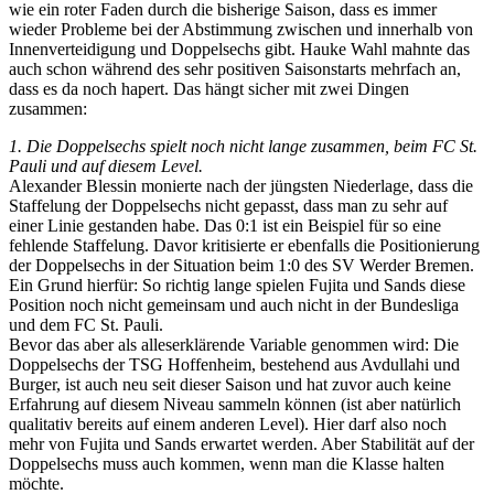
wie ein roter Faden durch die bisherige Saison, dass es immer
wieder Probleme bei der Abstimmung zwischen und innerhalb von
Innenverteidigung und Doppelsechs gibt. Hauke Wahl mahnte das
auch schon während des sehr positiven Saisonstarts mehrfach an,
dass es da noch hapert. Das hängt sicher mit zwei Dingen
zusammen:
1. Die Doppelsechs spielt noch nicht lange zusammen, beim FC St.
Pauli und auf diesem Level.
Alexander Blessin monierte nach der jüngsten Niederlage, dass die
Staffelung der Doppelsechs nicht gepasst, dass man zu sehr auf
einer Linie gestanden habe. Das 0:1 ist ein Beispiel für so eine
fehlende Staffelung. Davor kritisierte er ebenfalls die Positionierung
der Doppelsechs in der Situation beim 1:0 des SV Werder Bremen.
Ein Grund hierfür: So richtig lange spielen Fujita und Sands diese
Position noch nicht gemeinsam und auch nicht in der Bundesliga
und dem FC St. Pauli.
Bevor das aber als alleserklärende Variable genommen wird: Die
Doppelsechs der TSG Hoffenheim, bestehend aus Avdullahi und
Burger, ist auch neu seit dieser Saison und hat zuvor auch keine
Erfahrung auf diesem Niveau sammeln können (ist aber natürlich
qualitativ bereits auf einem anderen Level). Hier darf also noch
mehr von Fujita und Sands erwartet werden. Aber Stabilität auf der
Doppelsechs muss auch kommen, wenn man die Klasse halten
möchte.