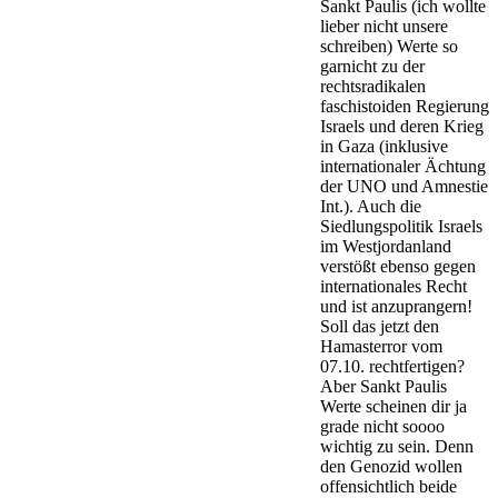
Sankt Paulis (ich wollte
lieber nicht unsere
schreiben) Werte so
garnicht zu der
rechtsradikalen
faschistoiden Regierung
Israels und deren Krieg
in Gaza (inklusive
internationaler Ächtung
der UNO und Amnestie
Int.). Auch die
Siedlungspolitik Israels
im Westjordanland
verstößt ebenso gegen
internationales Recht
und ist anzuprangern!
Soll das jetzt den
Hamasterror vom
07.10. rechtfertigen?
Aber Sankt Paulis
Werte scheinen dir ja
grade nicht soooo
wichtig zu sein. Denn
den Genozid wollen
offensichtlich beide