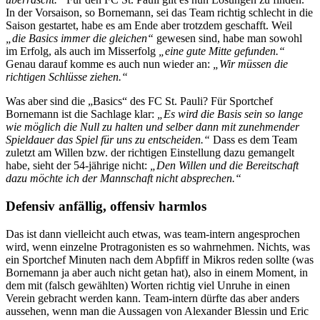
In der Vorsaison, so Bornemann, sei das Team richtig schlecht in die
Saison gestartet, habe es am Ende aber trotzdem geschafft. Weil
„die Basics immer die gleichen“
gewesen sind, habe man sowohl
im Erfolg, als auch im Misserfolg
„eine gute Mitte gefunden.“
Genau darauf komme es auch nun wieder an:
„Wir müssen die
richtigen Schlüsse ziehen.“
Was aber sind die „Basics“ des FC St. Pauli? Für Sportchef
Bornemann ist die Sachlage klar:
„Es wird die Basis sein so lange
wie möglich die Null zu halten und selber dann mit zunehmender
Spieldauer das Spiel für uns zu entscheiden.“
Dass es dem Team
zuletzt am Willen bzw. der richtigen Einstellung dazu gemangelt
habe, sieht der 54-jährige nicht:
„Den Willen und die Bereitschaft
dazu möchte ich der Mannschaft nicht absprechen.“
Defensiv anfällig, offensiv harmlos
Das ist dann vielleicht auch etwas, was team-intern angesprochen
wird, wenn einzelne Protragonisten es so wahrnehmen. Nichts, was
ein Sportchef Minuten nach dem Abpfiff in Mikros reden sollte (was
Bornemann ja aber auch nicht getan hat), also in einem Moment, in
dem mit (falsch gewählten) Worten richtig viel Unruhe in einen
Verein gebracht werden kann. Team-intern dürfte das aber anders
aussehen, wenn man die Aussagen von Alexander Blessin und Eric