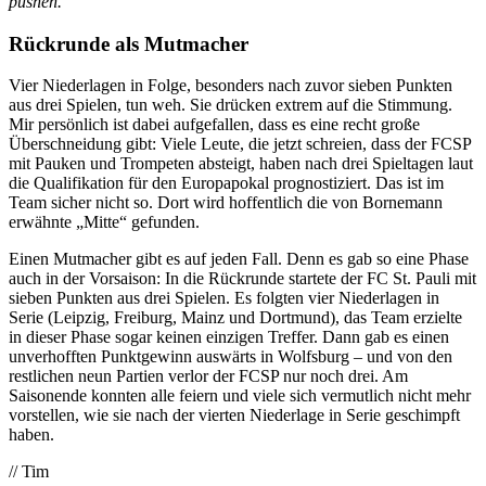
pushen.“
Rückrunde als Mutmacher
Vier Niederlagen in Folge, besonders nach zuvor sieben Punkten
aus drei Spielen, tun weh. Sie drücken extrem auf die Stimmung.
Mir persönlich ist dabei aufgefallen, dass es eine recht große
Überschneidung gibt: Viele Leute, die jetzt schreien, dass der FCSP
mit Pauken und Trompeten absteigt, haben nach drei Spieltagen laut
die Qualifikation für den Europapokal prognostiziert. Das ist im
Team sicher nicht so. Dort wird hoffentlich die von Bornemann
erwähnte „Mitte“ gefunden.
Einen Mutmacher gibt es auf jeden Fall. Denn es gab so eine Phase
auch in der Vorsaison: In die Rückrunde startete der FC St. Pauli mit
sieben Punkten aus drei Spielen. Es folgten vier Niederlagen in
Serie (Leipzig, Freiburg, Mainz und Dortmund), das Team erzielte
in dieser Phase sogar keinen einzigen Treffer. Dann gab es einen
unverhofften Punktgewinn auswärts in Wolfsburg – und von den
restlichen neun Partien verlor der FCSP nur noch drei. Am
Saisonende konnten alle feiern und viele sich vermutlich nicht mehr
vorstellen, wie sie nach der vierten Niederlage in Serie geschimpft
haben.
// Tim