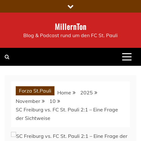
Skip
to
content
MillernTon
Blog & Podcast rund um den FC St. Pauli
Forza St.Pauli
Home
2025
November
10
SC Freiburg vs. FC St. Pauli 2:1 – Eine Frage
der Sichtweise