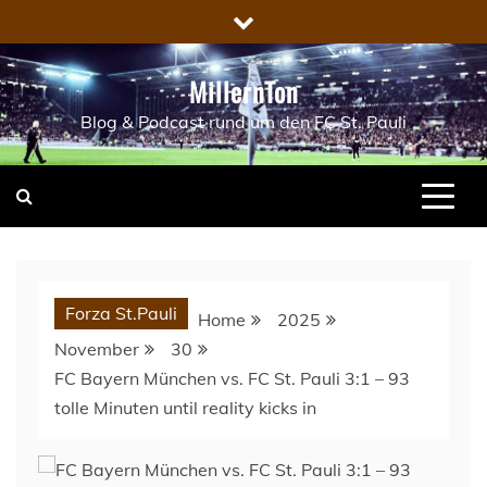
Skip
to
content
MillernTon
Blog & Podcast rund um den FC St. Pauli
Forza St.Pauli
Home
2025
November
30
FC Bayern München vs. FC St. Pauli 3:1 – 93
tolle Minuten until reality kicks in