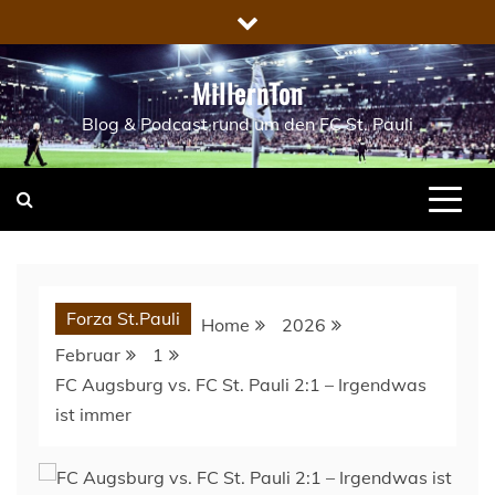
Skip
to
content
MillernTon
Blog & Podcast rund um den FC St. Pauli
Forza St.Pauli
Home
2026
Februar
1
FC Augsburg vs. FC St. Pauli 2:1 – Irgendwas
ist immer