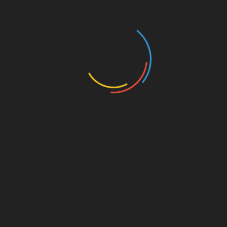
nur siebenmal zum Abschluss, davon dreimal aufs
Tor. So wenig Abschlüsse hatte der VfB in der
laufenden Bundesligasaison bisher noch nicht. Ihr
Durchschnitt liegt übrigens bei 14,8 Schüssen pro
Spiel, also mehr als doppelt so viel. Ein Beweis für
die starke Defensivleistung des FCSP.
Der FC St. Pauli hingegen schaffte es in dieser
Saison nur zweimal, sich mehr als 15 Schüsse zu
erspielen. Am Samstag gingen sieben Schüsse auf
das Tor, was bisher auch erst zweimal passiert ist.
Sowohl offensiv wie defensiv eine beachtliche
Leistung also, die gerne so fortgesetzt werden
darf.
Spielerstimmen: „We’ve