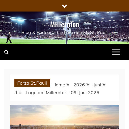
Skip
to
content
MillernTon
Blog & Podcast rund um den FC St. Pauli
Forza St.Pauli
Home
2026
Juni
9
Lage am Millerntor – 09. Juni 2026