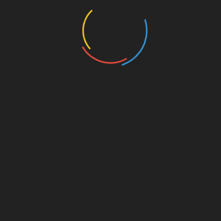
Bonito
zu
Die einzige Möglichkeit
alex
zu
MT119 – Patrick Mushatsi-Kareba
Werbung
MILLERNTON VIA E-MAIL ABONNIEREN
Gib deine E-Mail-Adresse an, um über jeden neuen Artikel
informiert zu werden. Du bekommst KEINE Werbung o.ä.
E-
Mail-
Adresse
Abonnieren