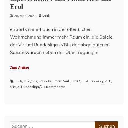
Erol
28. April 2021
Maik
eSports nimmt auch in der öffentlichen
Wahrnehmung immer mehr Raum ein, die Spiele
der Virtual Bundesliga (VBL) der abgelaufenen
Saison wurden neben der Übertragung in
Zum Artikel
EA
,
Erol_96x
,
eSports
,
FC St.Pauli
,
FCSP
,
FIFA
,
Gaming
,
VBL
,
zu
Virtual Bundesliga
1 Kommentar
eSports
beim
FCSP:
Interview
mit
Erol
Suchen