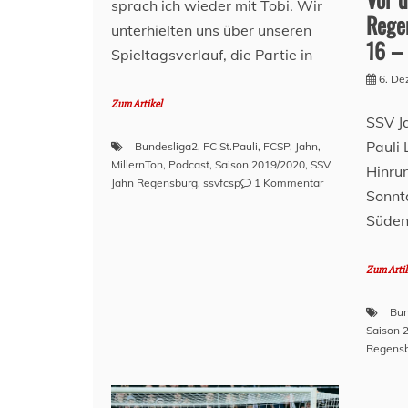
sprach ich wieder mit Tobi. Wir
Rege
unterhielten uns über unseren
16 –
Spieltagsverlauf, die Partie in
6. D
Zum Artikel
SSV J
Pauli
Bundesliga2
,
FC St.Pauli
,
FCSP
,
Jahn
,
MillernTon
,
Podcast
,
Saison 2019/2020
,
SSV
Hinru
zu
Jahn Regensburg
,
ssvfcsp
1 Kommentar
Sonnta
Nach
Süden
dem
Spiel
–
Zum Arti
SSV
Jahn
Regensburg
Bun
(A)
Saison 
–
Regens
Spieltag
16
–