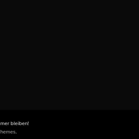
immer bleiben!
Themes
.