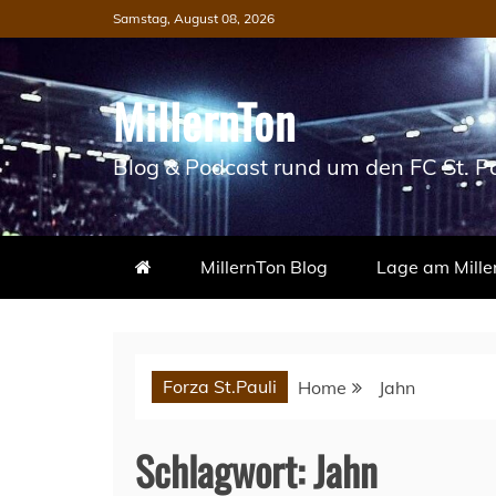
Skip
Samstag, August 08, 2026
to
content
MillernTon
Blog & Podcast rund um den FC St. Pa
MillernTon Blog
Lage am Mille
Forza St.Pauli
Home
Jahn
Schlagwort:
Jahn