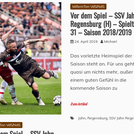
MillernTon VdS/NdS
Vor dem Spiel – SSV Ja
Regensburg (H) – Spiel
31 – Saison 2018/2019
24. April 2019
Michael
Das vorletzte Heimspiel der
Saison steht an. Für uns geh
quasi um nichts mehr, außer
einem guten Gefühl in die
kommende Saison zu
Zum Artikel
Jahn
,
Regensburg
,
SSV Jahn Rege
nTon VdS/NdS
dem Spiel – SSV Jahn