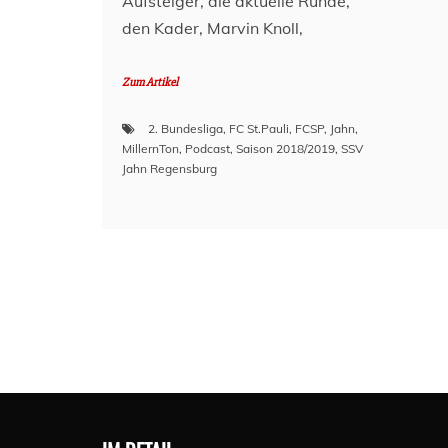
Aufsteiger, die aktuelle Runde,
den Kader, Marvin Knoll,
Zum Artikel
2. Bundesliga
,
FC St.Pauli
,
FCSP
,
Jahn
,
MillernTon
,
Podcast
,
Saison 2018/2019
,
SSV
Jahn Regensburg