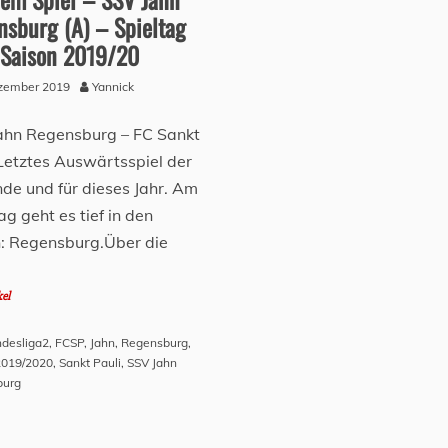
nsburg (A) – Spieltag
 Saison 2019/20
ezember 2019
Yannick
ahn Regensburg – FC Sankt
 Letztes Auswärtsspiel der
nde und für dieses Jahr. Am
g geht es tief in den
: Regensburg.Über die
kel
desliga2
,
FCSP
,
Jahn
,
Regensburg
,
2019/2020
,
Sankt Pauli
,
SSV Jahn
burg