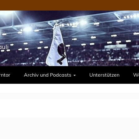
uli
rntor
Archiv und Podcasts
Unterstützen
We