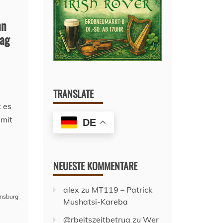
hn
tag
TRANSLATE
t es
 mit
DE
NEUESTE KOMMENTARE
alex
zu
MT119 – Patrick
nsburg
Mushatsi-Kareba
@rbeitszeitbetrug
zu
Wer