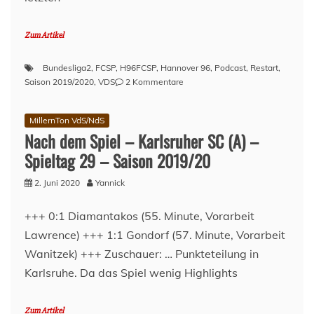
Zum Artikel
Bundesliga2
,
FCSP
,
H96FCSP
,
Hannover 96
,
Podcast
,
Restart
,
zu
Saison 2019/2020
,
VDS
2 Kommentare
Vor
dem
MillernTon VdS/NdS
Spiel
Nach dem Spiel – Karlsruher SC (A) –
–
Hannover
Spieltag 29 – Saison 2019/20
96
(A)
2. Juni 2020
Yannick
–
Spieltag
+++ 0:1 Diamantakos (55. Minute, Vorarbeit
32
Lawrence) +++ 1:1 Gondorf (57. Minute, Vorarbeit
–
Saison
Wanitzek) +++ Zuschauer: … Punkteteilung in
2019/20
Karlsruhe. Da das Spiel wenig Highlights
Zum Artikel