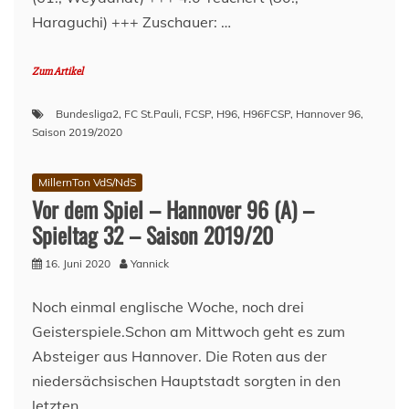
Saison
Haraguchi) +++ Zuschauer: …
2019/20
Zum Artikel
Bundesliga2
,
FC St.Pauli
,
FCSP
,
H96
,
H96FCSP
,
Hannover 96
,
Saison 2019/2020
MillernTon VdS/NdS
Vor dem Spiel – Hannover 96 (A) –
Spieltag 32 – Saison 2019/20
16. Juni 2020
Yannick
Noch einmal englische Woche, noch drei
Geisterspiele.Schon am Mittwoch geht es zum
Absteiger aus Hannover. Die Roten aus der
niedersächsischen Hauptstadt sorgten in den
letzten