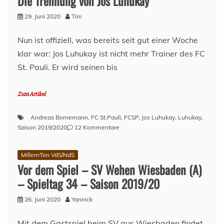
Die Trennung von Jos Luhukay
SV
29. Juni 2020
Tim
Wehen
Wiesbaden
(A)
Nun ist offiziell, was bereits seit gut einer Woche
–
klar war: Jos Luhukay ist nicht mehr Trainer des FC
Spieltag
St. Pauli. Er wird seinen bis
34
–
Saison
Zum Artikel
2019/20
Andreas Bornemann
,
FC St.Pauli
,
FCSP
,
Jos Luhukay
,
Luhukay
,
zu
Saison 2019/2020
12 Kommentare
Die
Trennung
MillernTon VdS/NdS
von
Vor dem Spiel – SV Wehen Wiesbaden (A)
Jos
Luhukay
– Spieltag 34 – Saison 2019/20
26. Juni 2020
Yannick
Mit dem Gastspiel beim SV aus Wiesbaden findet