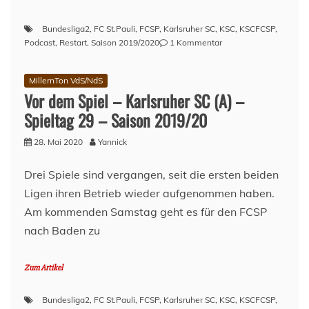
Bundesliga2
,
FC St.Pauli
,
FCSP
,
Karlsruher SC
,
KSC
,
KSCFCSP
,
zu
Podcast
,
Restart
,
Saison 2019/2020
1 Kommentar
Nach
dem
MillernTon VdS/NdS
Spiel
Vor dem Spiel – Karlsruher SC (A) –
–
Karlsruher
Spieltag 29 – Saison 2019/20
SC
(A)
28. Mai 2020
Yannick
–
Spieltag
Drei Spiele sind vergangen, seit die ersten beiden
29
Ligen ihren Betrieb wieder aufgenommen haben.
–
Saison
Am kommenden Samstag geht es für den FCSP
2019/20
nach Baden zu
Zum Artikel
Bundesliga2
,
FC St.Pauli
,
FCSP
,
Karlsruher SC
,
KSC
,
KSCFCSP
,