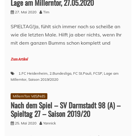
Lage am Millerntor, 27.05.2020
27. Mai 2020
Tim
SPIELTAG!Ja, fühlt sich immer noch so scheiße an
wie die letzten Male. Hilft ja aber nichts, wenn Ihr
mit dem ganzen Bumms schon komplett und
Zum Artikel
1.FC Heidenheim
,
2.Bundesliga
,
FC St.Pauli
,
FCSP
,
Lage am
Millerntor
,
Saison 2019/2020
MillernTon VdS/NdS
Nach dem Spiel – SV Darmstadt 98 (A) –
Spieltag 27 – Saison 2019/20
25. Mai 2020
Yannick