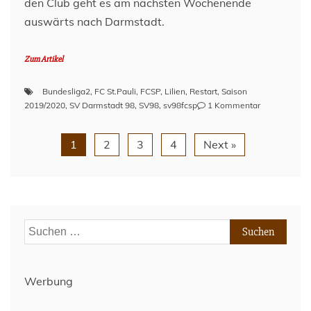
den Club geht es am nächsten Wochenende
Saison
auswärts nach Darmstadt.
2019/20
Zum Artikel
Bundesliga2
,
FC St.Pauli
,
FCSP
,
Lilien
,
Restart
,
Saison
zu
2019/2020
,
SV Darmstadt 98
,
SV98
,
sv98fcsp
1 Kommentar
Vor
dem
1
2
3
4
Next »
Spiel
–
SV
Darmstadt
98
(A)
Suchen
–
Spieltag
nach:
27
–
Werbung
Saison
2019/20