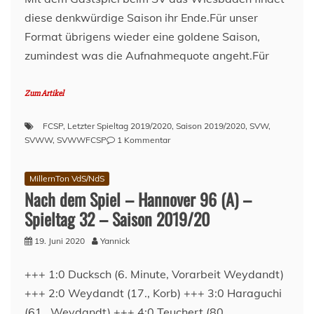
diese denkwürdige Saison ihr Ende.Für unser
Format übrigens wieder eine goldene Saison,
zumindest was die Aufnahmequote angeht.Für
Zum Artikel
FCSP
,
Letzter Spieltag 2019/2020
,
Saison 2019/2020
,
SVW
,
zu
SVWW
,
SVWWFCSP
1 Kommentar
Vor
dem
MillernTon VdS/NdS
Spiel
Nach dem Spiel – Hannover 96 (A) –
–
SV
Spieltag 32 – Saison 2019/20
Wehen
Wiesbaden
19. Juni 2020
Yannick
(A)
–
+++ 1:0 Ducksch (6. Minute, Vorarbeit Weydandt)
Spieltag
+++ 2:0 Weydandt (17., Korb) +++ 3:0 Haraguchi
34
–
(61., Weydandt) +++ 4:0 Teuchert (80.,