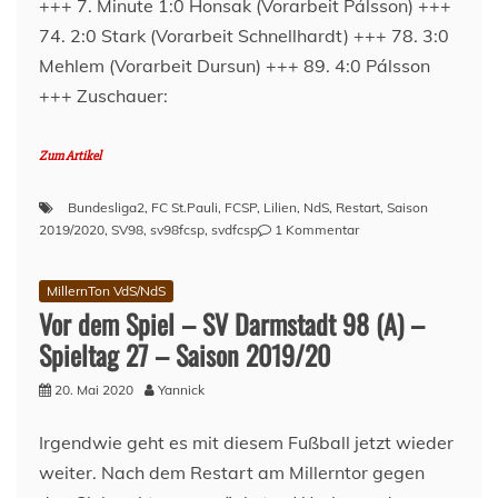
+++ 7. Minute 1:0 Honsak (Vorarbeit Pálsson) +++
74. 2:0 Stark (Vorarbeit Schnellhardt) +++ 78. 3:0
Mehlem (Vorarbeit Dursun) +++ 89. 4:0 Pálsson
+++ Zuschauer:
Zum Artikel
Bundesliga2
,
FC St.Pauli
,
FCSP
,
Lilien
,
NdS
,
Restart
,
Saison
zu
2019/2020
,
SV98
,
sv98fcsp
,
svdfcsp
1 Kommentar
Nach
dem
MillernTon VdS/NdS
Spiel
Vor dem Spiel – SV Darmstadt 98 (A) –
–
SV
Spieltag 27 – Saison 2019/20
Darmstadt
98
20. Mai 2020
Yannick
(A)
–
Irgendwie geht es mit diesem Fußball jetzt wieder
Spieltag
weiter. Nach dem Restart am Millerntor gegen
27
–