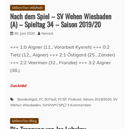
langsam
MillernTon VdS/NdS
geht,
Nach dem Spiel – SV Wehen Wiesbaden
kommt
auch
(A) – Spieltag 34 – Saison 2019/20
zu
spät!“
30. Juni 2020
Yannick
–
Die
+++ 1:0 Aigner (11., Vorarbeit Kyereh) +++ 0:2
Trainersuche
Tietz (12., Aigner) +++ 2:1 Östigard (25., Zander)
beim
FCSP
+++ 2:2 Veerman (32., Franzke) +++ 3:2 Aigner
–
(38.)
Welcome,
Timo
Schultz!
Zum Artikel
Bundesliga2
,
FC St.Pauli
,
FCSP
,
Podcast
,
Saison 2019/2020
,
SV
zu
Wehen Wiesbaden
,
SVWWFCSP
3 Kommentare
Nach
dem
MillernTon Blog
Spiel
–