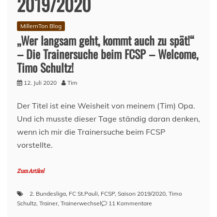
2019/2020
MillernTon Blog
„Wer langsam geht, kommt auch zu spät!“
– Die Trainersuche beim FCSP – Welcome,
Timo Schultz!
12. Juli 2020
Tim
Der Titel ist eine Weisheit von meinem (Tim) Opa.
Und ich musste dieser Tage ständig daran denken,
wenn ich mir die Trainersuche beim FCSP
vorstellte.
Zum Artikel
2. Bundesliga
,
FC St.Pauli
,
FCSP
,
Saison 2019/2020
,
Timo
zu
Schultz
,
Trainer
,
Trainerwechsel
11 Kommentare
„Wer