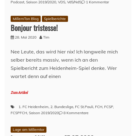
zu
Podcast
,
Saison 2019/2020
,
VDS
,
VdS/NdS
1 Kommentar
Vor
dem
MillernTon Blog
Spielberichte
Spiel
Bonjour tristesse!
–
Karlsruher
28. Mai 2020
Tim
SC
(A)
–
Nee Leute, das wird hier nix! Ich langweile mich
Spieltag
selber bereits massiv, wenn ich an den
29
Spielbericht zum Heidenheim-Spiel denke. Wer
–
Saison
wartet denn auf einen
2019/20
Zum Artikel
1. FC Heidenheim
,
2. Bundesliga
,
FC St.Pauli
,
FCH
,
FCSP
,
zu
FCSPFCH
,
Saison 2019/2020
8 Kommentare
Bonjour
tristesse!
Lage am Millerntor