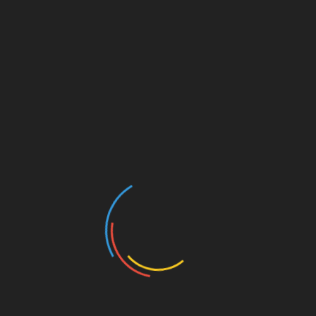
Detlef
zu
Wer ist Gísli Thórdarson? – Ein
Spielerprofil
Werbung
MILLERNTON VIA E-MAIL
ABONNIEREN
Gib deine E-Mail-Adresse an, um über jeden neuen
Artikel informiert zu werden. Du bekommst KEINE
Werbung o.ä.
E-
Mail-