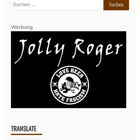
Suchen
Verpiss
nach:
Dich!
Werbung
TRANSLATE