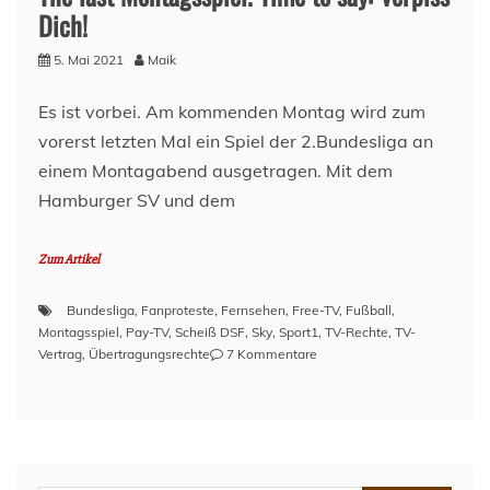
Dich!
5. Mai 2021
Maik
Es ist vorbei. Am kommenden Montag wird zum
vorerst letzten Mal ein Spiel der 2.Bundesliga an
einem Montagabend ausgetragen. Mit dem
Hamburger SV und dem
Zum Artikel
Bundesliga
,
Fanproteste
,
Fernsehen
,
Free-TV
,
Fußball
,
Montagsspiel
,
Pay-TV
,
Scheiß DSF
,
Sky
,
Sport1
,
TV-Rechte
,
TV-
zu
Vertrag
,
Übertragungsrechte
7 Kommentare
The
last
Montagsspiel.
Time
to
say: