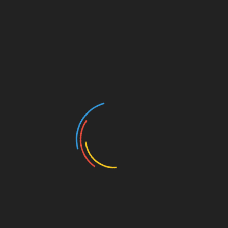
Werbung
MILLERNTON VIA E-MAIL
ABONNIEREN
Gib deine E-Mail-Adresse an, um über jeden neuen
Artikel informiert zu werden. Du bekommst KEINE
Werbung o.ä.
E-
Mail-
Adresse
Abonnieren
Schließe dich 1.291 anderen Abonnenten an