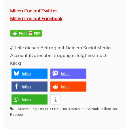
MillernTon auf Twitter
MillernTon auf Facebook
// Teile diesen Beitrag mit Deinem Social Media
Account (Datenübertragung erfolgt erst nach
Klick)
teilen
teilen
teilen
teilen
teilen
Ausstellung
,
Der FC St.Pauli im 3.Reich
,
FC St.Pauli
,
MillernTon
,
Podcast