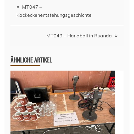
Beitragsnavigation
MT047 –
Kackeckenentstehungsgeschichte
MT049 – Handball in Ruanda
ÄHNLICHE ARTIKEL