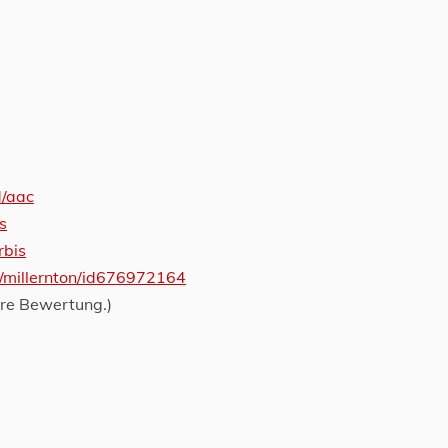
d/aac
s
rbis
t/millernton/id676972164
ure Bewertung.)