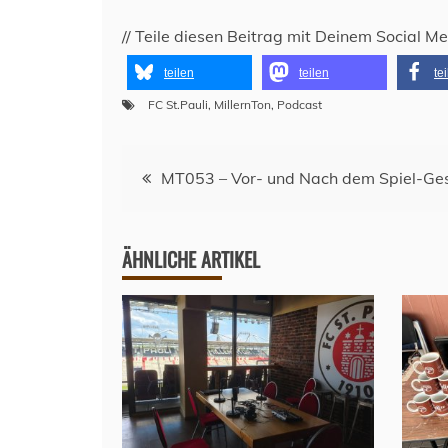
// Teile diesen Beitrag mit Deinem Social M
teilen
teilen
te
FC St.Pauli
,
MillernTon
,
Podcast
Beitragsnavigation
MT053 – Vor- und Nach dem Spiel-Ge
ÄHNLICHE ARTIKEL