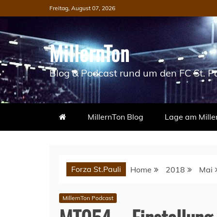
Skip
Freitag, August 07, 2026
to
content
MillernTon
Blog & Podcast rund um den FC St. Pa
MillernTon Blog
Lage am Mille
Forza St.Pauli
Home
2018
Mai
MillernTon Podcast