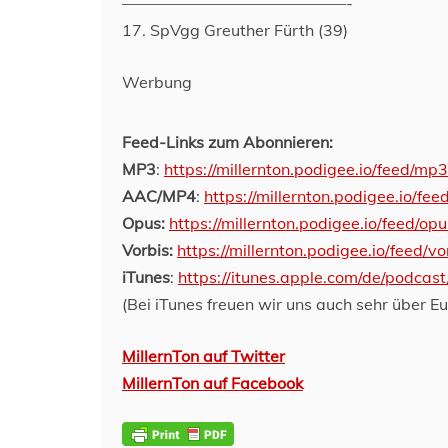
——————————————-
17. SpVgg Greuther Fürth (39)
Werbung
Feed-Links zum Abonnieren:
MP3
:
https://millernton.podigee.io/feed/mp3
AAC/MP4
:
https://millernton.podigee.io/fee
Opus:
https://millernton.podigee.io/feed/opu
Vorbis:
https://millernton.podigee.io/feed/vo
iTunes
:
https://itunes.apple.com/de/podcas
(Bei iTunes freuen wir uns auch sehr über E
MillernTon auf Twitter
MillernTon auf Facebook