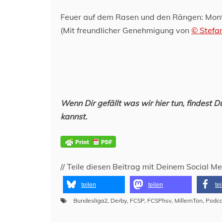
Feuer auf dem Rasen und den Rängen: Mont
(Mit freundlicher Genehmigung von
© Stefa
Wenn Dir gefällt was wir hier tun, findest 
kannst.
// Teile diesen Beitrag mit Deinem Social M
teilen
teilen
te
Bundesliga2
,
Derby
,
FCSP
,
FCSPhsv
,
MillernTon
,
Podca