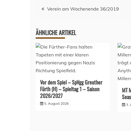
Beitragsnavigation
Verein am Wochenende 36/2019
ÄHNLICHE ARTIKEL
Vor dem Spiel – SpVgg Greuther
Fürth (H) – Spieltag 1 – Saison
MT M
2026/2027
Seas
5. August 2026
3.