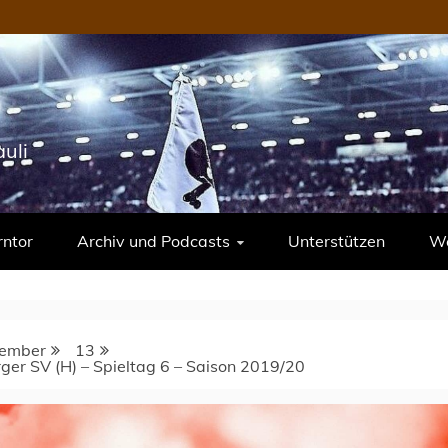
uli
rntor
Archiv und Podcasts
Unterstützen
We
ember
13
ger SV (H) – Spieltag 6 – Saison 2019/20