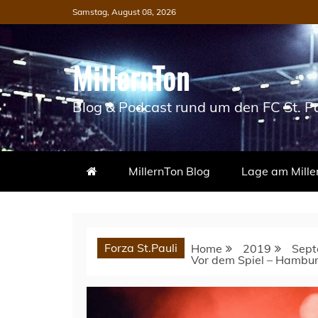
Skip
Samstag, August 08, 2026
to
content
MillernTon
Blog & Podcast rund um den FC St. Pa
MillernTon Blog
Lage am Mille
Forza St.Pauli
Home
2019
Sept
Vor dem Spiel – Hambur