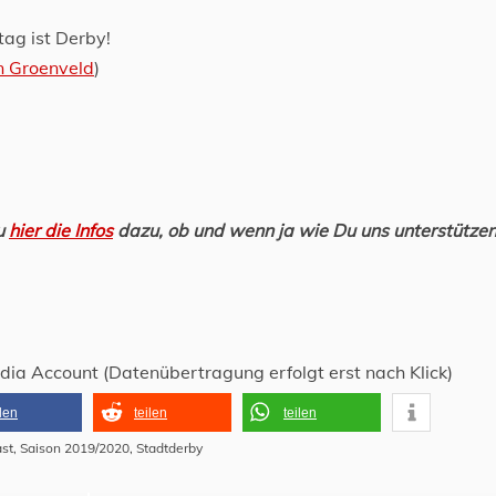
ag ist Derby!
n Groenveld
)
Du
hier die Infos
dazu, ob und wenn ja wie Du uns unterstütze
edia Account (Datenübertragung erfolgt erst nach Klick)
ilen
teilen
teilen
st
,
Saison 2019/2020
,
Stadtderby