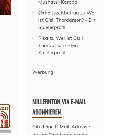
Mushatsi-Kareba
@rbeitszeitbetrug
zu
Wer
ist Gísli Thórdarson? – Ein
Spielerprofil
Rika
zu
Wer ist Gísli
Thórdarson? – Ein
Spielerprofil
Werbung
MILLERNTON VIA E-MAIL
ABONNIEREN
Gib deine E-Mail-Adresse
an, um über jeden neuen