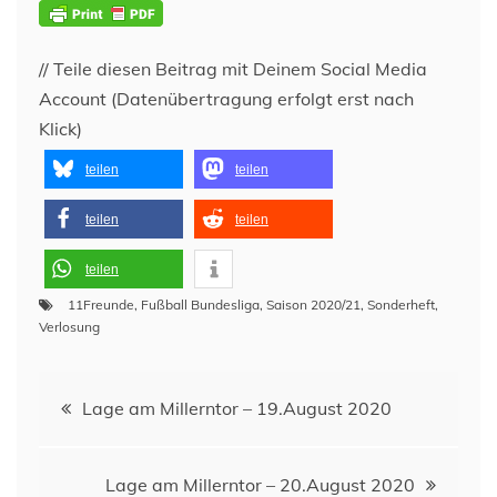
// Teile diesen Beitrag mit Deinem Social Media
Account (Datenübertragung erfolgt erst nach
Klick)
teilen
teilen
teilen
teilen
teilen
11Freunde
,
Fußball Bundesliga
,
Saison 2020/21
,
Sonderheft
,
Verlosung
Beitragsnavigation
Lage am Millerntor – 19.August 2020
Lage am Millerntor – 20.August 2020