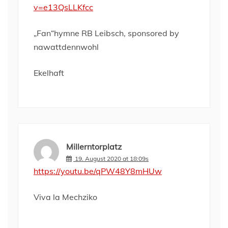
v=e13QsLLKfcc
„Fan“hymne RB Leibsch, sponsored by
nawattdennwohl
Ekelhaft
Millerntorplatz
19. August 2020 at 18:09s
https://youtu.be/qPW48Y8mHUw
Viva la Mechziko