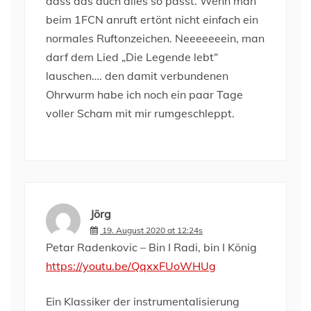
dass das auch alles so passt. Wenn man
beim 1FCN anruft ertönt nicht einfach ein
normales Ruftonzeichen. Neeeeeeein, man
darf dem Lied „Die Legende lebt“
lauschen…. den damit verbundenen
Ohrwurm habe ich noch ein paar Tage
voller Scham mit mir rumgeschleppt.
Jörg
19. August 2020 at 12:24s
Petar Radenkovic – Bin I Radi, bin I König
https://youtu.be/QqxxFUoWHUg
Ein Klassiker der instrumentalisierung