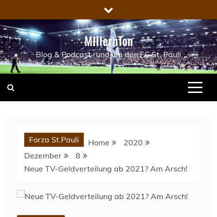
Skip
to
content
MillernTon
Blog & Podcast rund um den FC St. Pauli
Forza St.Pauli
Home
2020
Dezember
8
Neue TV-Geldverteilung ab 2021? Am Arsch!