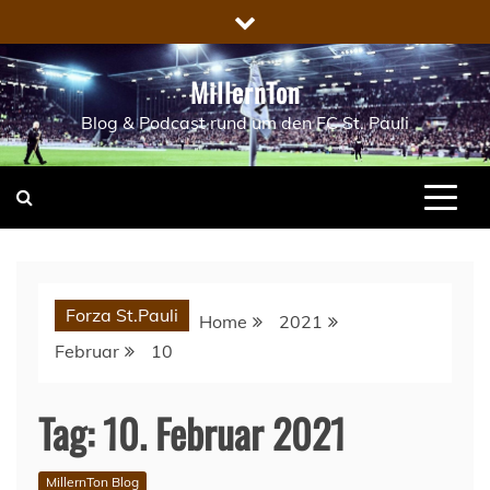
Skip
to
content
MillernTon
Blog & Podcast rund um den FC St. Pauli
Forza St.Pauli
Home
2021
Februar
10
Tag:
10. Februar 2021
MillernTon Blog