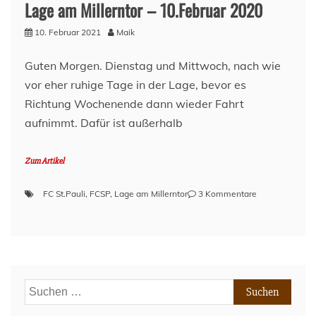
20
Lage am Millerntor – 10.Februar 2020
Spieltagen)
10. Februar 2021
Maik
Guten Morgen. Dienstag und Mittwoch, nach wie
vor eher ruhige Tage in der Lage, bevor es
Richtung Wochenende dann wieder Fahrt
aufnimmt. Dafür ist außerhalb
Zum Artikel
zu
FC St.Pauli
,
FCSP
,
Lage am Millerntor
3 Kommentare
Lage
am
Millerntor
–
10.Februar
2020
Suchen
nach: